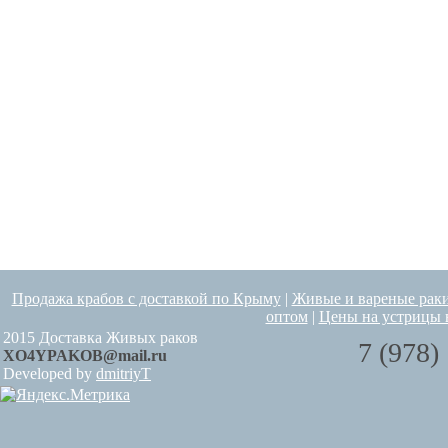
Продажа крабов с доставкой по Крыму
|
Живые и вареные рак
оптом
|
Цены на устрицы 
2015 Доставка Живых раков
7 (978)
XO4YPAKOB@mail.ru
Developed by
dmitriyT