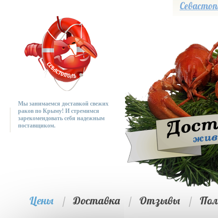
Севастоп
Мы занимаемся доставкой свежих
раков по Крыму! И стремимся
зарекомендовать себя надежным
поставщиком.
Цены
/
Доставка
/
Отзывы
/
Пол