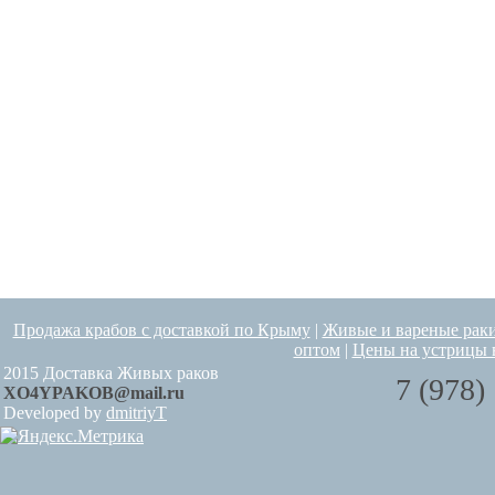
Продажа крабов с доставкой по Крыму
|
Живые и вареные рак
оптом
|
Цены на устрицы 
2015 Доставка Живых раков
7 (978)
XO4YPAKOB@mail.ru
Developed by
dmitriyT