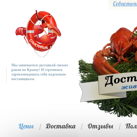
Севастоп
Мы занимаемся доставкой свежих
раков по Крыму! И стремимся
зарекомендовать себя надежным
поставщиком.
Цены
/
Доставка
/
Отзывы
/
Пол